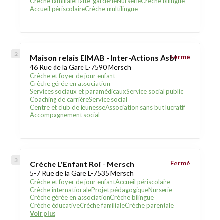
Crèche familiale
Halte-garderie
Nurserie
Crèche bilingue
Accueil périscolaire
Crèche multilingue
Maison relais EIMAB - Inter-Actions Asbl
Fermé
46 Rue de la Gare L-7590 Mersch
Crèche et foyer de jour enfant
Crèche gérée en association
Services sociaux et paramédicaux
Service social public
Coaching de carrière
Service social
Centre et club de jeunesse
Association sans but lucratif
Accompagnement social
Crèche L'Enfant Roi - Mersch
Fermé
5-7 Rue de la Gare L-7535 Mersch
Crèche et foyer de jour enfant
Accueil périscolaire
Crèche internationale
Projet pédagogique
Nurserie
Crèche gérée en association
Crèche bilingue
Crèche éducative
Crèche familiale
Crèche parentale
Voir plus