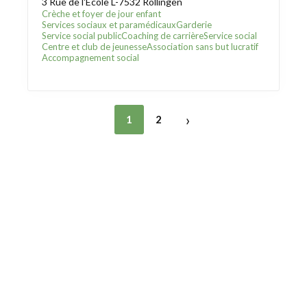
3 Rue de l'Ecole L-7532 Rollingen
Crèche et foyer de jour enfant
Services sociaux et paramédicaux
Garderie
Service social public
Coaching de carrière
Service social
Centre et club de jeunesse
Association sans but lucratif
Accompagnement social
›
1
2
Trouver une crèche au Luxembourg
Liens utiles
Contact
Mentions légales