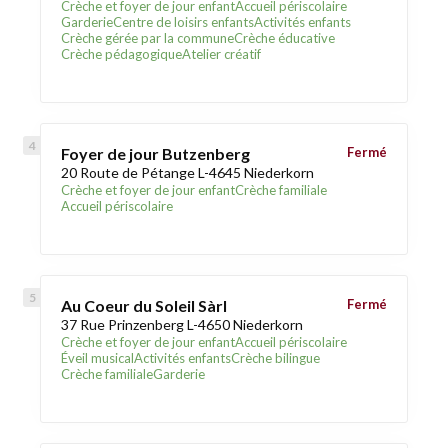
Crèche et foyer de jour enfant
Accueil périscolaire
Garderie
Centre de loisirs enfants
Activités enfants
Crèche gérée par la commune
Crèche éducative
Crèche pédagogique
Atelier créatif
Foyer de jour Butzenberg
Fermé
20 Route de Pétange L-4645 Niederkorn
Crèche et foyer de jour enfant
Crèche familiale
Accueil périscolaire
Au Coeur du Soleil Sàrl
Fermé
37 Rue Prinzenberg L-4650 Niederkorn
Crèche et foyer de jour enfant
Accueil périscolaire
Éveil musical
Activités enfants
Crèche bilingue
Crèche familiale
Garderie