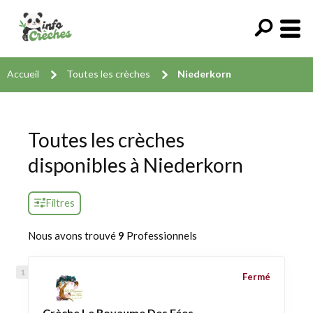
Accueil
Toutes les crèches
Niederkorn
Toutes les crèches
disponibles à Niederkorn
Filtres
Nous avons trouvé
9
Professionnels
Fermé
Crèche Le Royaume Des Fées