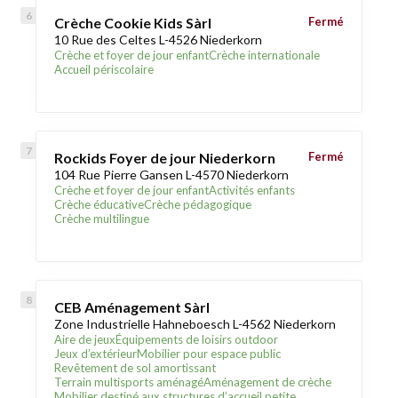
Crèche Cookie Kids Sàrl
Fermé
10 Rue des Celtes L-4526 Niederkorn
Crèche et foyer de jour enfant
Crèche internationale
Accueil périscolaire
Rockids Foyer de jour Niederkorn
Fermé
104 Rue Pierre Gansen L-4570 Niederkorn
Crèche et foyer de jour enfant
Activités enfants
Crèche éducative
Crèche pédagogique
Crèche multilingue
CEB Aménagement Sàrl
Zone Industrielle Hahneboesch L-4562 Niederkorn
Aire de jeux
Équipements de loisirs outdoor
Jeux d’extérieur
Mobilier pour espace public
Revêtement de sol amortissant
Terrain multisports aménagé
Aménagement de crèche
Mobilier destiné aux structures d’accueil petite