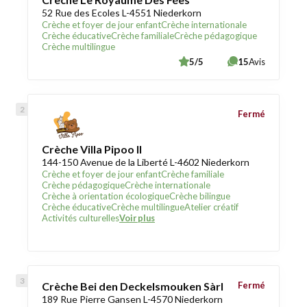
52 Rue des Ecoles L-4551 Niederkorn
Crèche et foyer de jour enfant
Crèche internationale
Crèche éducative
Crèche familiale
Crèche pédagogique
Crèche multilingue
5/5
15
Avis
Fermé
Crèche Villa Pipoo II
144-150 Avenue de la Liberté L-4602 Niederkorn
Crèche et foyer de jour enfant
Crèche familiale
Crèche pédagogique
Crèche internationale
Crèche à orientation écologique
Crèche bilingue
Crèche éducative
Crèche multilingue
Atelier créatif
Activités culturelles
Voir plus
Crèche Bei den Deckelsmouken Sàrl
Fermé
189 Rue Pierre Gansen L-4570 Niederkorn