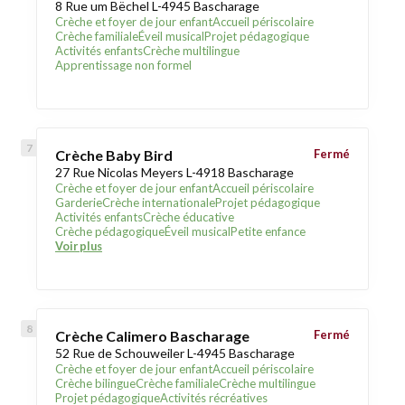
8 Rue um Bëchel L-4945 Bascharage
Crèche et foyer de jour enfant
Accueil périscolaire
Crèche familiale
Éveil musical
Projet pédagogique
Activités enfants
Crèche multilingue
Apprentissage non formel
Crèche Baby Bird
Fermé
27 Rue Nicolas Meyers L-4918 Bascharage
Crèche et foyer de jour enfant
Accueil périscolaire
Garderie
Crèche internationale
Projet pédagogique
Activités enfants
Crèche éducative
Crèche pédagogique
Éveil musical
Petite enfance
Voir plus
Crèche Calimero Bascharage
Fermé
52 Rue de Schouweiler L-4945 Bascharage
Crèche et foyer de jour enfant
Accueil périscolaire
Crèche bilingue
Crèche familiale
Crèche multilingue
Projet pédagogique
Activités récréatives