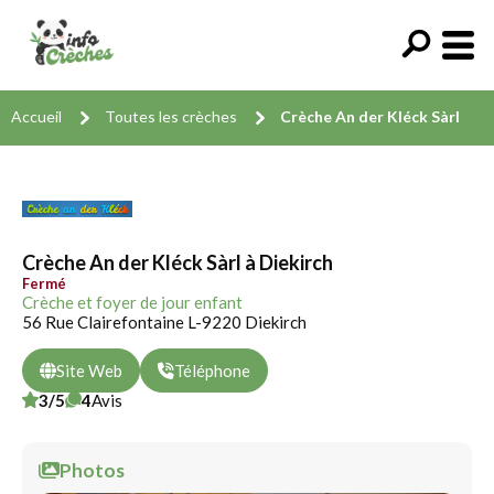
Accueil
Toutes les crèches
Crèche An der Kléck Sàrl
Crèche An der Kléck Sàrl à Diekirch
Fermé
Crèche et foyer de jour enfant
56 Rue Clairefontaine L-9220 Diekirch
Site Web
Téléphone
3/5
4
Avis
Photos