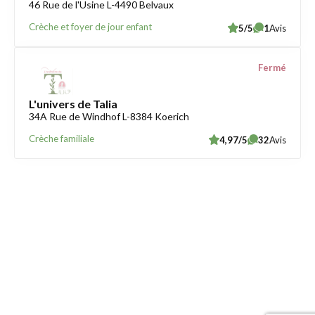
46 Rue de l'Usine L-4490 Belvaux
Crèche et foyer de jour enfant
5/5
1
Avis
Fermé
L'univers de Talia
34A Rue de Windhof L-8384 Koerich
Crèche familiale
4,97/5
32
Avis
Trouver une crèche au Luxembourg
Liens utiles
Contact
Mentions légales