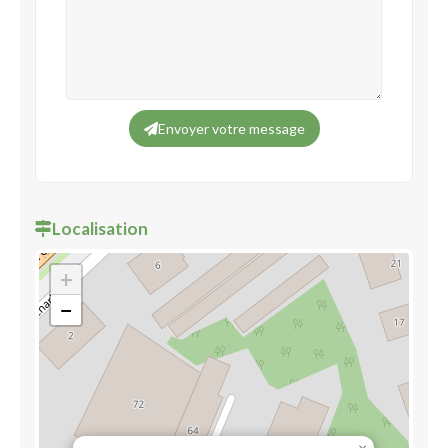
Envoyer votre message
Localisation
+
−
×