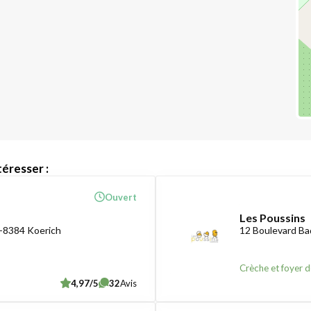
éresser :
Ouvert
Les Poussins
-8384 Koerich
12 Boulevard B
Crèche et foyer d
4,97/5
32
Avis