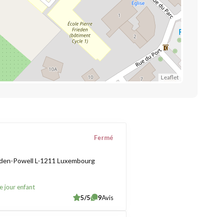
Leaflet
Fermé
aden-Powell L-1211 Luxembourg
e jour enfant
5/5
9
Avis