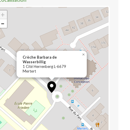
+
−
×
Crèche Barbara de
Wasserbillig
1 Cité Herrenberg L-6679
Mertert