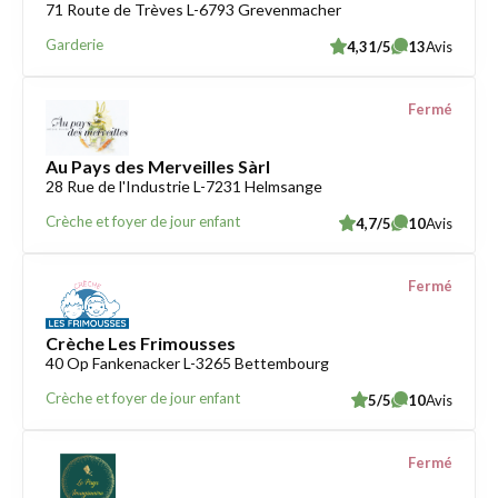
71 Route de Trèves L-6793 Grevenmacher
Garderie
4,31/5
13
Avis
Fermé
Au Pays des Merveilles Sàrl
28 Rue de l'Industrie L-7231 Helmsange
Crèche et foyer de jour enfant
4,7/5
10
Avis
Fermé
Crèche Les Frimousses
40 Op Fankenacker L-3265 Bettembourg
Crèche et foyer de jour enfant
5/5
10
Avis
Fermé