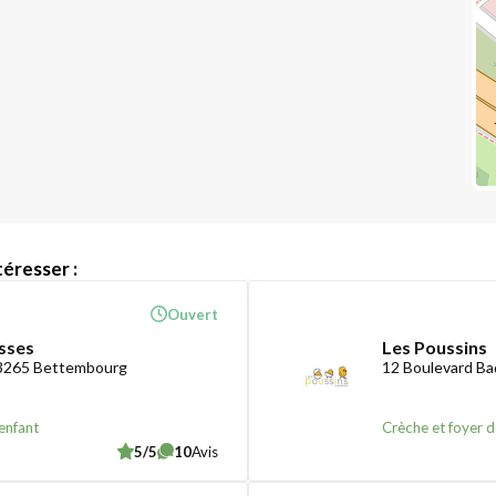
éresser :
Ouvert
sses
Les Poussins
-3265 Bettembourg
12 Boulevard B
enfant
Crèche et foyer d
5/5
10
Avis