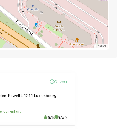
Leaflet
Ouvert
aden-Powell L-1211 Luxembourg
e jour enfant
5/5
9
Avis