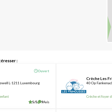
éresser :
Ouvert
Crèche Les F
owell L-1211 Luxembourg
40 Op Fankenac
enfant
Crèche et foyer d
5/5
9
Avis