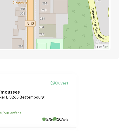
Leaflet
Ouvert
rimousses
ker L-3265 Bettembourg
e jour enfant
5/5
10
Avis