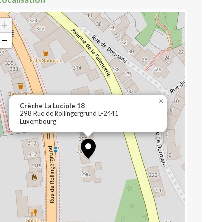
+
−
×
Crèche La Luciole 18
298 Rue de Rollingergrund L-2441
Luxembourg