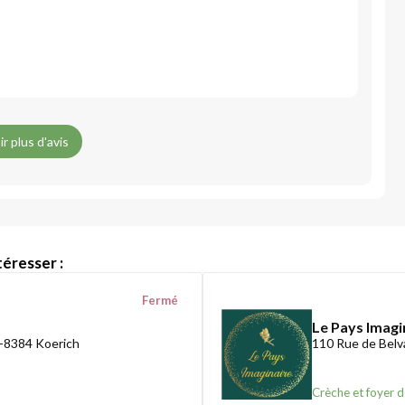
ir plus d'avis
éresser :
Fermé
Le Pays Imagi
-8384 Koerich
110 Rue de Belv
Crèche et foyer d