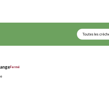
Toutes les crèch
range
Fermé
ge