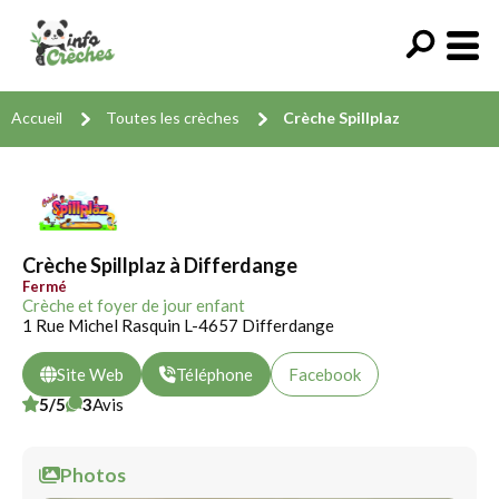
Accueil
Toutes les crèches
Crèche Spillplaz
Crèche Spillplaz à Differdange
Fermé
Crèche et foyer de jour enfant
1 Rue Michel Rasquin L-4657 Differdange
Site Web
Téléphone
Facebook
5/5
3
Avis
Photos