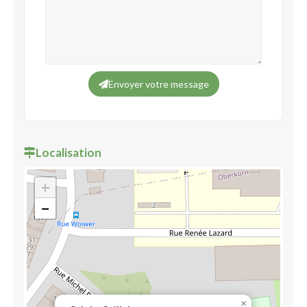
Envoyer votre message
Localisation
+
−
×