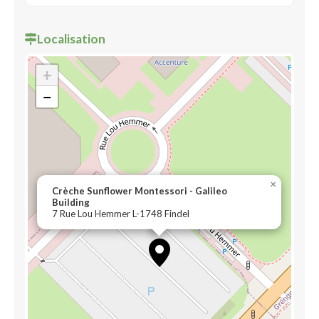
Localisation
+
−
×
Crèche Sunflower Montessori - Galileo
Building
7 Rue Lou Hemmer L-1748 Findel