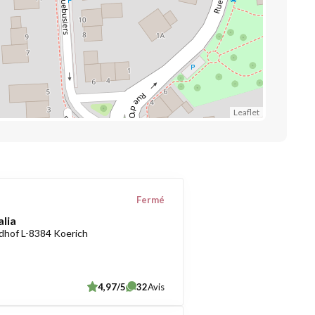
Leaflet
Fermé
alia
dhof L-8384 Koerich
4,97/5
32
Avis