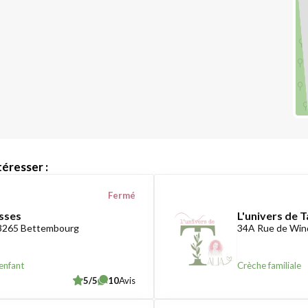
éresser :
Fermé
sses
L'univers de T
-3265 Bettembourg
34A Rue de Win
enfant
Crèche familiale
5/5
10
Avis