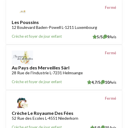
Fermé
Les Poussins
12 Boulevard Baden-Powell L-1211 Luxembourg
Crèche et foyer de jour enfant
5/5
9
Avis
Fermé
Au Pays des Merveilles Sàrl
28 Rue de l'Industrie L-7231 Helmsange
Crèche et foyer de jour enfant
4,7/5
10
Avis
Fermé
Crèche Le Royaume Des Fées
52 Rue des Ecoles L-4551 Niederkorn
Crèche et foyer de jour enfant
5/5
15
Avis