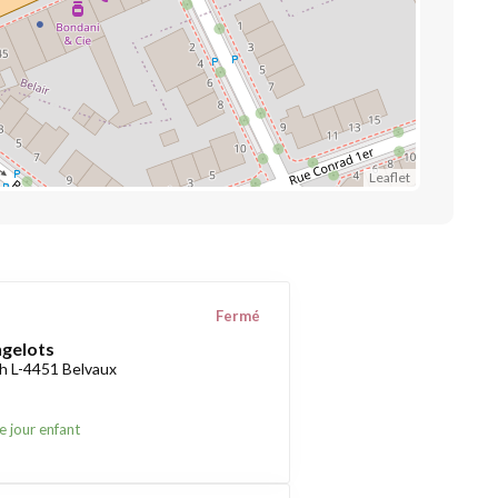
Leaflet
Fermé
ngelots
h L-4451 Belvaux
e jour enfant