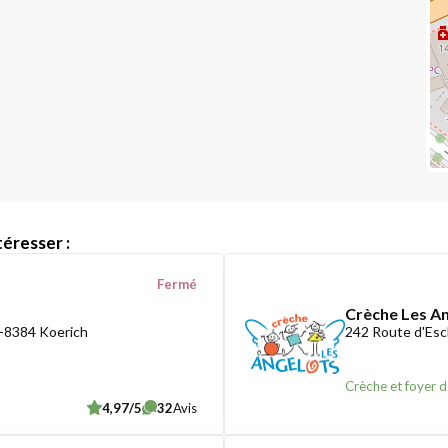
éresser :
Fermé
Crèche Les A
-8384 Koerich
242 Route d'Esc
Crèche et foyer d
4,97/5
32
Avis