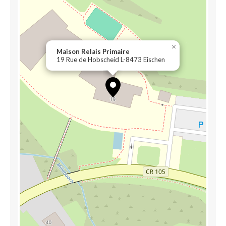
×
Maison Relais Primaire
19 Rue de Hobscheid L-8473 Eischen