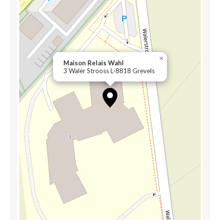
×
Maison Relais Wahl
3 Waler Strooss L-8818 Grevels