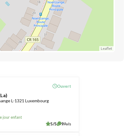
Leaflet
Ouvert
(La)
sange L-1321 Luxembourg
e jour enfant
5/5
9
Avis