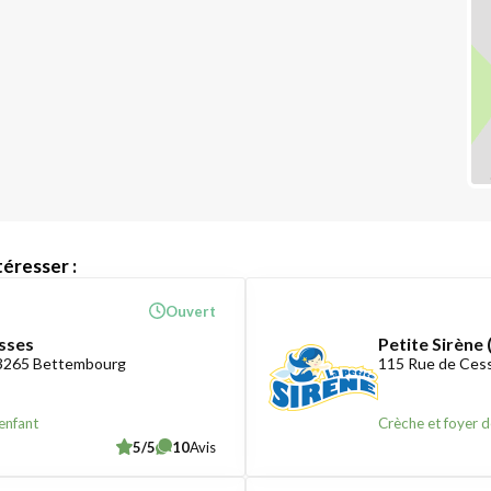
éresser :
Ouvert
sses
Petite Sirène 
-3265 Bettembourg
115 Rue de Ces
enfant
Crèche et foyer d
5/5
10
Avis