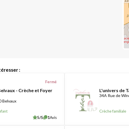
éresser :
Fermé
Belvaux - Crèche et Foyer
L'univers de T
34A Rue de Win
0 Belvaux
nfant
Crèche familiale
5/5
1
Avis