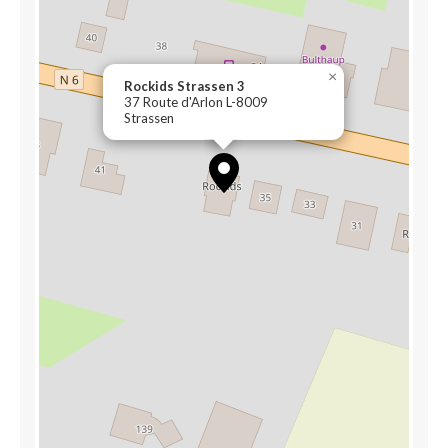
×
Rockids Strassen 3
37 Route d'Arlon L-8009
Strassen