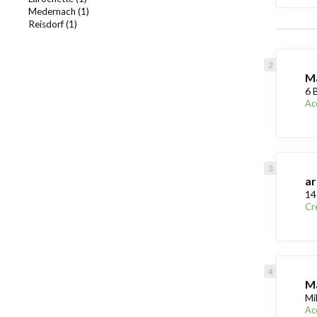
Medernach (1)
Reisdorf (1)
Ma
6 
Acc
ar
14
Cr
Ma
Mi
Acc