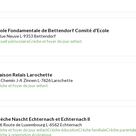
ole Fondamentale de Bettendorf Comité d'Ecole
Rue Neuve L-9353 Bettendorf
ueil périscolaire
Crèche et foyer de jour enfant
ison Relais Larochette
 Chemin J-A Zinnen L-7626 Larochette
èche et foyer de jour enfant
èche Nascht Echternach et Echternach II
6 Route de Luxembourg L-6562 Echternach
èche et foyer de jour enfant
Crèche éducative
Crèche familiale
Crèche parental
èche à orientation écologique