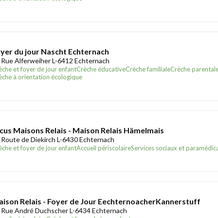
yer du jour Nascht Echternach
 Rue Alferweiher L-6412 Echternach
èche et foyer de jour enfant
Crèche éducative
Crèche familiale
Crèche parental
èche à orientation écologique
cus Maisons Relais - Maison Relais Hämelmais
 Route de Diekirch L-6430 Echternach
èche et foyer de jour enfant
Accueil périscolaire
Services sociaux et paramédic
ison Relais - Foyer de Jour EechternoacherKannerstuff
 Rue André Duchscher L-6434 Echternach