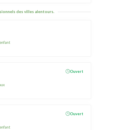
ionnels des villes alentours.
 enfant
Ouvert
aux
Ouvert
 enfant