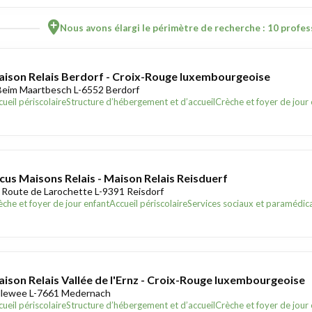
Nous avons élargi le périmètre de recherche : 10 profess
ison Relais Berdorf - Croix-Rouge luxembourgeoise
Beim Maartbesch L-6552 Berdorf
ueil périscolaire
Structure d’hébergement et d’accueil
Crèche et foyer de jour
cus Maisons Relais - Maison Relais Reisduerf
 Route de Larochette L-9391 Reisdorf
èche et foyer de jour enfant
Accueil périscolaire
Services sociaux et paramédic
ison Relais Vallée de l'Ernz - Croix-Rouge luxembourgeoise
llewee L-7661 Medernach
ueil périscolaire
Structure d’hébergement et d’accueil
Crèche et foyer de jour