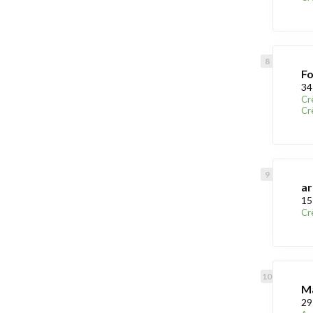
Fo
34
Cr
Cr
ar
15
Cr
Ma
29