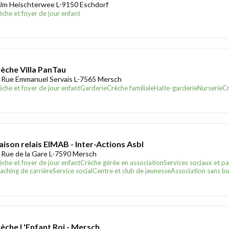
Um Heischterwee L-9150 Eschdorf
èche et foyer de jour enfant
èche Villa PanTau
 Rue Emmanuel Servais L-7565 Mersch
èche et foyer de jour enfant
Garderie
Crèche familiale
Halte-garderie
Nurserie
Cr
ison relais EIMAB - Inter-Actions Asbl
 Rue de la Gare L-7590 Mersch
èche et foyer de jour enfant
Crèche gérée en association
Services sociaux et 
aching de carrière
Service social
Centre et club de jeunesse
Association sans but
èche L'Enfant Roi - Mersch