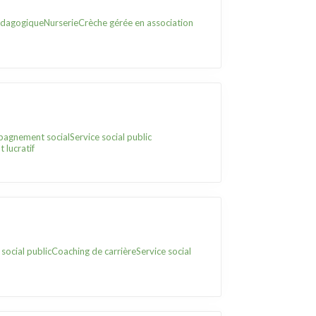
édagogique
Nurserie
Crèche gérée en association
agnement social
Service social public
 lucratif
 social public
Coaching de carrière
Service social