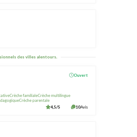
ionnels des villes alentours.
Ouvert
ative
Crèche familiale
Crèche multilingue
édagogique
Crèche parentale
4,5/5
10
Avis