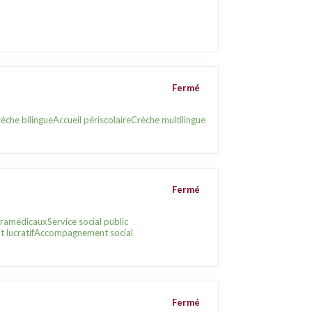
Fermé
èche bilingue
Accueil périscolaire
Crèche multilingue
Fermé
paramédicaux
Service social public
 lucratif
Accompagnement social
Fermé