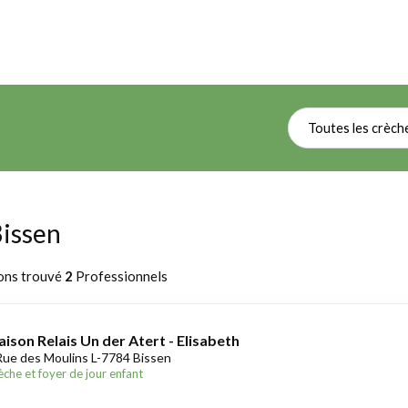
Toutes les crèch
Bissen
ons trouvé
2
Professionnels
ison Relais Un der Atert - Elisabeth
Rue des Moulins L-7784 Bissen
èche et foyer de jour enfant