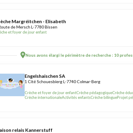
èche Margréitchen - Elisabeth
Route de Mersch L-7780 Bissen
èche et foyer de jour enfant
Nous avons élargi le périmètre de recherche : 10 profess
Engelshaischen SA
1 Cité Schouesbierg L-7740 Colmar-Berg
Crèche et foyer de jour enfant
Crèche pédagogique
Crèche éduc
Crèche internationale
Activités enfants
Crèche bilingue
Projet p
ison relais Kannerstuff