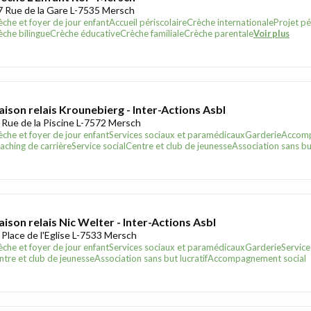
7 Rue de la Gare L-7535 Mersch
èche et foyer de jour enfant
Accueil périscolaire
Crèche internationale
Projet p
èche bilingue
Crèche éducative
Crèche familiale
Crèche parentale
Voir plus
ison relais Krounebierg - Inter-Actions Asbl
 Rue de la Piscine L-7572 Mersch
èche et foyer de jour enfant
Services sociaux et paramédicaux
Garderie
Accomp
aching de carrière
Service social
Centre et club de jeunesse
Association sans but
ison relais Nic Welter - Inter-Actions Asbl
 Place de l'Eglise L-7533 Mersch
èche et foyer de jour enfant
Services sociaux et paramédicaux
Garderie
Service
ntre et club de jeunesse
Association sans but lucratif
Accompagnement social