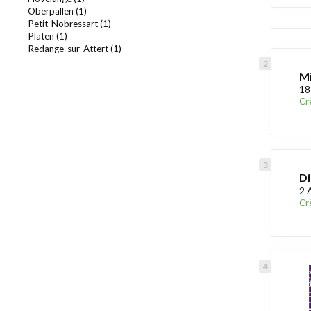
Oberpallen (1)
Petit-Nobressart (1)
Platen (1)
Redange-sur-Attert (1)
Mi
18
Cr
Di
2 
Cr