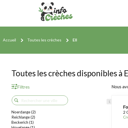
Accueil
Toutes les crèches
Ell
Toutes les crèches disponibles à E
Filtres
Nous av
Fo
Noerdange (2)
2 
Reichlange (2)
Cr
Beckerich (1)
Hovelange (1)