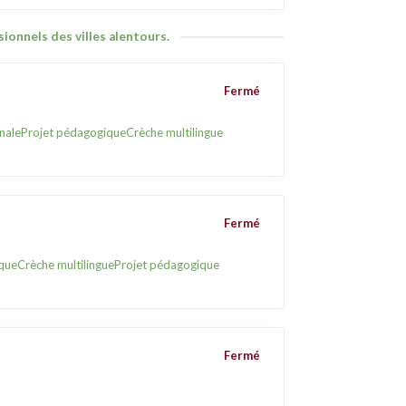
ionnels des villes alentours.
Fermé
nale
Projet pédagogique
Crèche multilingue
Fermé
que
Crèche multilingue
Projet pédagogique
Fermé