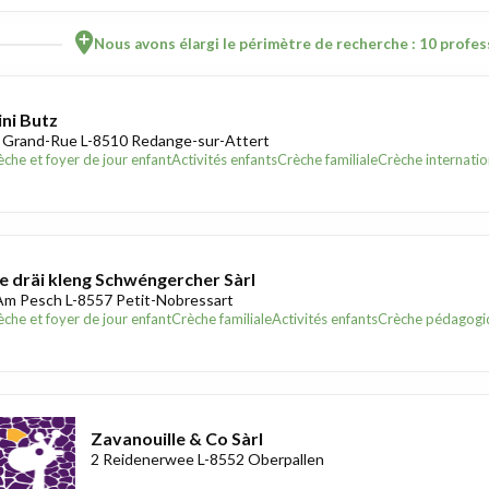
Nous avons élargi le périmètre de recherche : 10 profess
ni Butz
 Grand-Rue L-8510 Redange-sur-Attert
èche et foyer de jour enfant
Activités enfants
Crèche familiale
Crèche internatio
e dräi kleng Schwéngercher Sàrl
Am Pesch L-8557 Petit-Nobressart
èche et foyer de jour enfant
Crèche familiale
Activités enfants
Crèche pédagogi
Zavanouille & Co Sàrl
2 Reidenerwee L-8552 Oberpallen