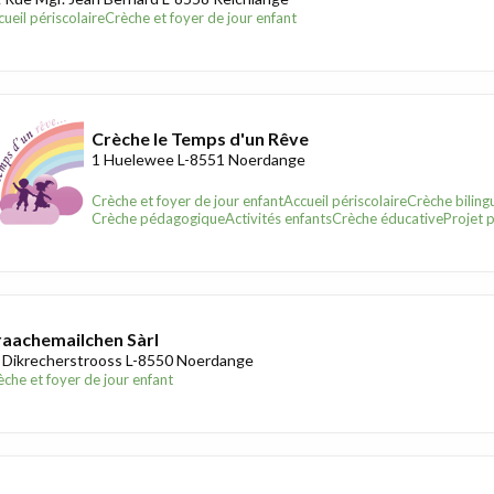
ueil périscolaire
Crèche et foyer de jour enfant
Crèche le Temps d'un Rêve
1 Huelewee L-8551 Noerdange
Crèche et foyer de jour enfant
Accueil périscolaire
Crèche biling
Crèche pédagogique
Activités enfants
Crèche éducative
Projet 
aachemailchen Sàrl
 Dikrecherstrooss L-8550 Noerdange
èche et foyer de jour enfant