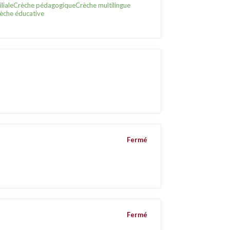
liale
Crèche pédagogique
Crèche multilingue
èche éducative
Fermé
Fermé