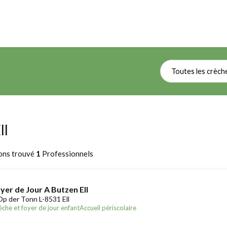
Toutes les crèch
ll
ons trouvé
1
Professionnels
yer de Jour A Butzen Ell
Op der Tonn L-8531 Ell
èche et foyer de jour enfant
Accueil périscolaire