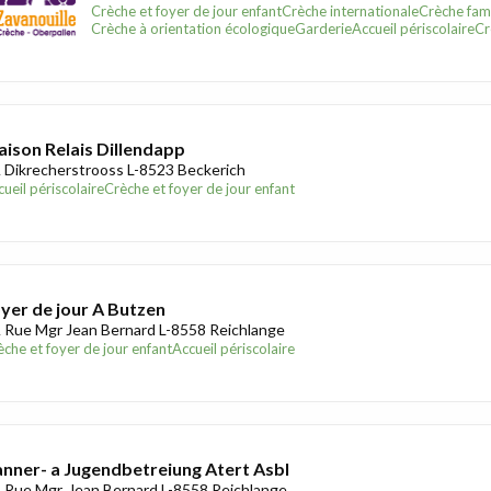
Crèche et foyer de jour enfant
Crèche internationale
Crèche fami
Crèche à orientation écologique
Garderie
Accueil périscolaire
Cr
ison Relais Dillendapp
 Dikrecherstrooss L-8523 Beckerich
ueil périscolaire
Crèche et foyer de jour enfant
yer de jour A Butzen
 Rue Mgr Jean Bernard L-8558 Reichlange
èche et foyer de jour enfant
Accueil périscolaire
nner- a Jugendbetreiung Atert Asbl
 Rue Mgr. Jean Bernard L-8558 Reichlange