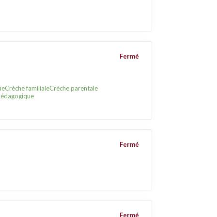
Fermé
ue
Crèche familiale
Crèche parentale
pédagogique
Fermé
Fermé