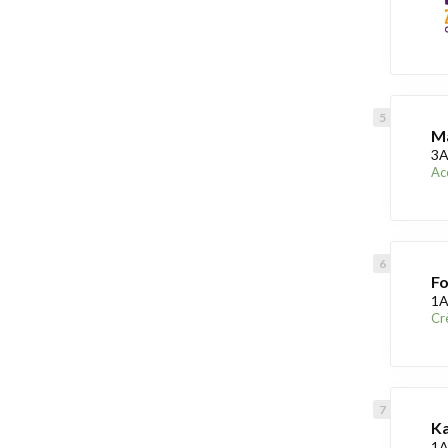
Ma
3A
Acc
Fo
1A
Cr
Ka
1A