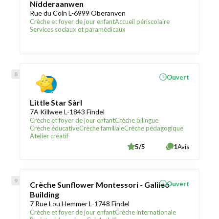
Nidderaanwen
Rue du Coin L-6999 Oberanven
Crèche et foyer de jour enfant
Accueil périscolaire
Services sociaux et paramédicaux
Ouvert
Little Star Sàrl
7A Killwee L-1843 Findel
Crèche et foyer de jour enfant
Crèche bilingue
Crèche éducative
Crèche familiale
Crèche pédagogique
Atelier créatif
5/5
1
Avis
Crèche Sunflower Montessori - Galileo
Ouvert
Building
7 Rue Lou Hemmer L-1748 Findel
Crèche et foyer de jour enfant
Crèche internationale