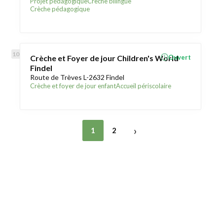
Projet pédagogique
Crèche bilingue
Crèche pédagogique
Crèche et Foyer de jour Children's World
Ouvert
Findel
Route de Trèves L-2632 Findel
Crèche et foyer de jour enfant
Accueil périscolaire
›
1
2
Trouver une crèche au Luxembourg