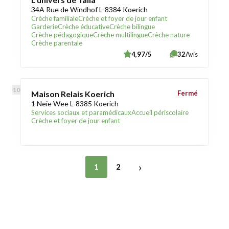
34A Rue de Windhof L-8384 Koerich
Crèche familiale
Crèche et foyer de jour enfant
Garderie
Crèche éducative
Crèche bilingue
Crèche pédagogique
Crèche multilingue
Crèche nature
Crèche parentale
4,97/5
32
Avis
Maison Relais Koerich
Fermé
1 Neie Wee L-8385 Koerich
Services sociaux et paramédicaux
Accueil périscolaire
Crèche et foyer de jour enfant
›
1
2