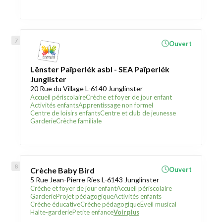
Ouvert
Lënster Païperlék asbl - SEA Païperlék
Junglister
20 Rue du Village L-6140 Junglinster
Accueil périscolaire
Crèche et foyer de jour enfant
Activités enfants
Apprentissage non formel
Centre de loisirs enfants
Centre et club de jeunesse
Garderie
Crèche familiale
Crèche Baby Bird
Ouvert
5 Rue Jean-Pierre Ries L-6143 Junglinster
Crèche et foyer de jour enfant
Accueil périscolaire
Garderie
Projet pédagogique
Activités enfants
Crèche éducative
Crèche pédagogique
Éveil musical
Halte-garderie
Petite enfance
Voir plus