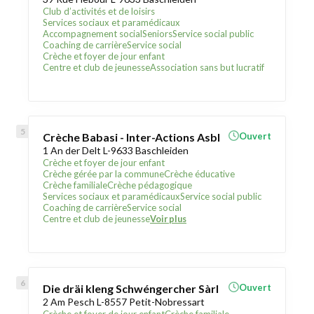
Club d’activités et de loisirs
Services sociaux et paramédicaux
Accompagnement social
Seniors
Service social public
Coaching de carrière
Service social
Crèche et foyer de jour enfant
Centre et club de jeunesse
Association sans but lucratif
Crèche Babasi - Inter-Actions Asbl
Ouvert
1 An der Delt L-9633 Baschleiden
Crèche et foyer de jour enfant
Crèche gérée par la commune
Crèche éducative
Crèche familiale
Crèche pédagogique
Services sociaux et paramédicaux
Service social public
Coaching de carrière
Service social
Centre et club de jeunesse
Voir plus
Die dräi kleng Schwéngercher Sàrl
Ouvert
2 Am Pesch L-8557 Petit-Nobressart