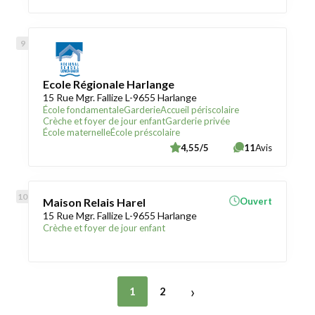
Ecole Régionale Harlange
15 Rue Mgr. Fallize L-9655 Harlange
École fondamentale
Garderie
Accueil périscolaire
Crèche et foyer de jour enfant
Garderie privée
École maternelle
École préscolaire
4,55/5
11
Avis
Maison Relais Harel
Ouvert
15 Rue Mgr. Fallize L-9655 Harlange
Crèche et foyer de jour enfant
›
1
2