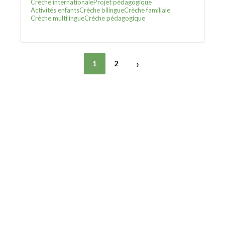
Crèche internationale
Projet pédagogique
Activités enfants
Crèche bilingue
Crèche familiale
Crèche multilingue
Crèche pédagogique
›
1
2
Trouver une crèche au Luxembourg
Liens utiles
Contact
Mentions légales