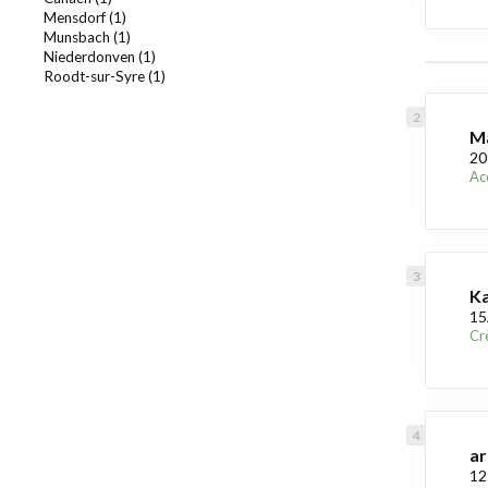
Mensdorf (1)
Munsbach (1)
Niederdonven (1)
Roodt-sur-Syre (1)
Ma
20
Acc
Ka
15
Cr
ar
12