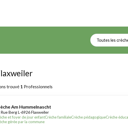
Toutes les crèch
Flaxweiler
ons trouvé
1
Professionnels
rèche Am Hummelnascht
 Rue Berg L-6926 Flaxweiler
èche et foyer de jour enfant
Crèche familiale
Crèche pédagogique
Crèche éduca
èche gérée par la commune