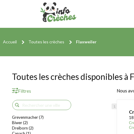
Accueil
Toutes les crèches
Flaxweiler
Toutes les crèches disponibles à 
Filtres
Nous av
C
Grevenmacher (7)
18
Biwer (2)
Cr
Cr
Dreiborn (2)
Canach (1)