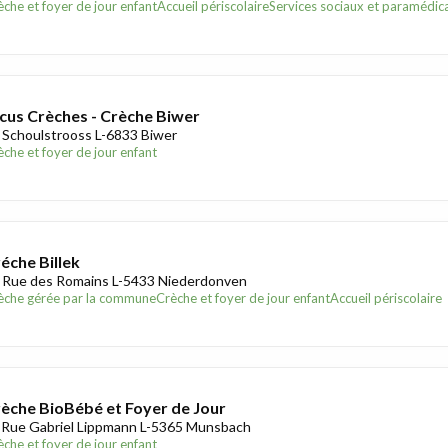
èche et foyer de jour enfant
Accueil périscolaire
Services sociaux et paramédic
cus Crèches - Crèche Biwer
 Schoulstrooss L-6833 Biwer
èche et foyer de jour enfant
éche Billek
 Rue des Romains L-5433 Niederdonven
èche gérée par la commune
Crèche et foyer de jour enfant
Accueil périscolaire
èche BioBébé et Foyer de Jour
 Rue Gabriel Lippmann L-5365 Munsbach
èche et foyer de jour enfant