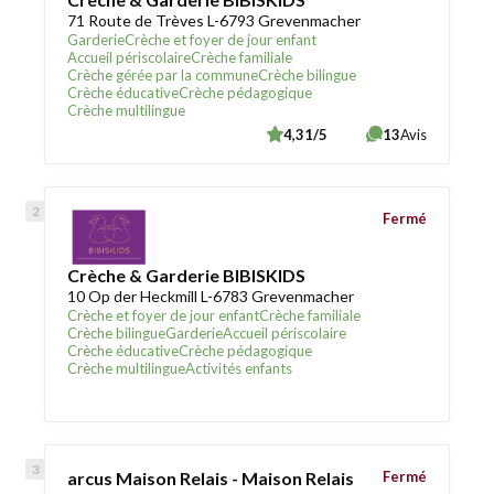
71 Route de Trèves L-6793 Grevenmacher
Garderie
Crèche et foyer de jour enfant
Accueil périscolaire
Crèche familiale
Crèche gérée par la commune
Crèche bilingue
Crèche éducative
Crèche pédagogique
Crèche multilingue
4,31/5
13
Avis
Fermé
Crèche & Garderie BIBISKIDS
10 Op der Heckmill L-6783 Grevenmacher
Crèche et foyer de jour enfant
Crèche familiale
Crèche bilingue
Garderie
Accueil périscolaire
Crèche éducative
Crèche pédagogique
Crèche multilingue
Activités enfants
arcus Maison Relais - Maison Relais
Fermé