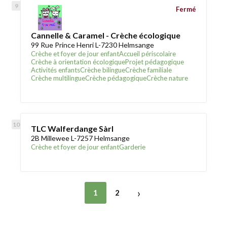
Fermé
Cannelle & Caramel - Crèche écologique
99 Rue Prince Henri L-7230 Helmsange
Crèche et foyer de jour enfant
Accueil périscolaire
Crèche à orientation écologique
Projet pédagogique
Activités enfants
Crèche bilingue
Crèche familiale
Crèche multilingue
Crèche pédagogique
Crèche nature
TLC Walferdange Sàrl
2B Millewee L-7257 Helmsange
Crèche et foyer de jour enfant
Garderie
›
1
2