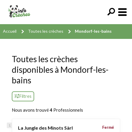
Accueil
Toutes les crèches
Mondorf-les-bains
Toutes les crèches
disponibles à Mondorf-les-
bains
Filtres
Nous avons trouvé
4
Professionnels
La Jungle des Minots Sàrl
Fermé