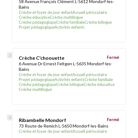
58 Avenue François Clément L-5612 Mondorf-les-
Bains
Crèche et foyer de jour enfant
Accueil périscolaire
Crèche éducative
Crèche multilingue
Crèche pédagogique
Crèche familiale
Crèche bilingue
Projet pédagogique
Activités enfants
Crèche C'choouette
Fermé
6 Avenue Dr Ernest Feltgen L-5635 Mondorf-les-
Bains
Crèche et foyer de jour enfant
Accueil périscolaire
Projet pédagogique
Activités enfants
Crèche familiale
Crèche pédagogique
Crèche bilingue
Crèche éducative
Crèche multilingue
Ribambelle Mondorf
Fermé
73 Route de Remich L-5650 Mondorf-les-Bains
Crèche et foyer de jour enfant
Accueil périscolaire