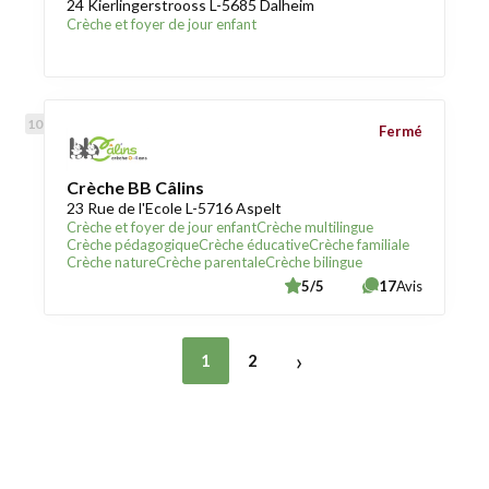
24 Kierlingerstrooss L-5685 Dalheim
Crèche et foyer de jour enfant
Fermé
Crèche BB Câlins
23 Rue de l'Ecole L-5716 Aspelt
Crèche et foyer de jour enfant
Crèche multilingue
Crèche pédagogique
Crèche éducative
Crèche familiale
Crèche nature
Crèche parentale
Crèche bilingue
5/5
17
Avis
›
1
2