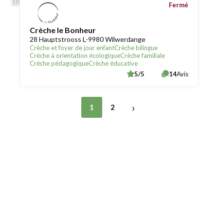
Fermé
Crèche le Bonheur
28 Hauptstrooss L-9980 Wilwerdange
Crèche et foyer de jour enfant
Crèche bilingue
Crèche à orientation écologique
Crèche familiale
Crèche pédagogique
Crèche éducative
5/5
14
Avis
›
1
2
Trouver une crèche au Luxembourg
Liens utiles
Contact