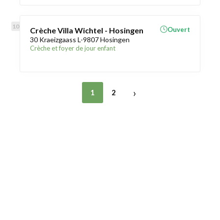
Crèche Villa Wichtel - Hosingen
Ouvert
30 Kraeizgaass L-9807 Hosingen
Crèche et foyer de jour enfant
›
1
2
Trouver une crèche au Luxembourg
Liens utiles
Contact
Mentions légales