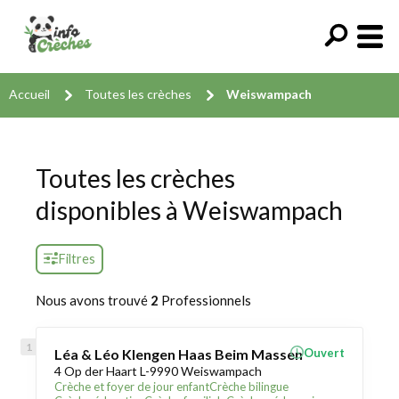
Accueil
Toutes les crèches
Weiswampach
Toutes les crèches
disponibles à Weiswampach
Filtres
Nous avons trouvé
2
Professionnels
Léa & Léo Klengen Haas Beim Massen
Ouvert
4 Op der Haart L-9990 Weiswampach
Crèche et foyer de jour enfant
Crèche bilingue