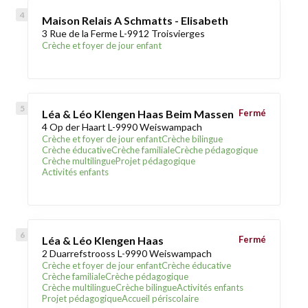
Maison Relais A Schmatts - Elisabeth
3 Rue de la Ferme L-9912 Troisvierges
Crèche et foyer de jour enfant
Léa & Léo Klengen Haas Beim Massen
Fermé
4 Op der Haart L-9990 Weiswampach
Crèche et foyer de jour enfant
Crèche bilingue
Crèche éducative
Crèche familiale
Crèche pédagogique
Crèche multilingue
Projet pédagogique
Activités enfants
Léa & Léo Klengen Haas
Fermé
2 Duarrefstrooss L-9990 Weiswampach
Crèche et foyer de jour enfant
Crèche éducative
Crèche familiale
Crèche pédagogique
Crèche multilingue
Crèche bilingue
Activités enfants
Projet pédagogique
Accueil périscolaire