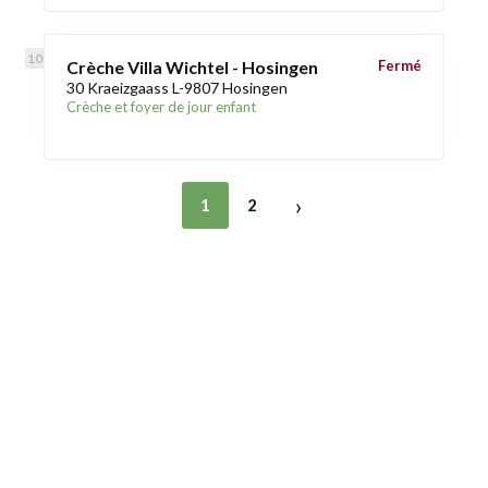
Crèche Villa Wichtel - Hosingen
Fermé
30 Kraeizgaass L-9807 Hosingen
Crèche et foyer de jour enfant
›
1
2
Trouver une crèche au Luxembourg
Liens utiles
Contact
Mentions légales