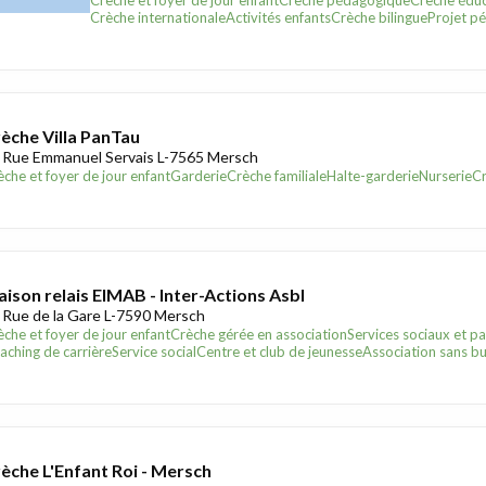
Crèche et foyer de jour enfant
Crèche pédagogique
Crèche éduc
Crèche internationale
Activités enfants
Crèche bilingue
Projet p
èche Villa PanTau
 Rue Emmanuel Servais L-7565 Mersch
èche et foyer de jour enfant
Garderie
Crèche familiale
Halte-garderie
Nurserie
Cr
ison relais EIMAB - Inter-Actions Asbl
 Rue de la Gare L-7590 Mersch
èche et foyer de jour enfant
Crèche gérée en association
Services sociaux et 
aching de carrière
Service social
Centre et club de jeunesse
Association sans but
èche L'Enfant Roi - Mersch