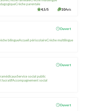
ative
Crèche familiale
Crèche multilingue
édagogique
Crèche parentale
4,5/5
10
Avis
Ouvert
èche bilingue
Accueil périscolaire
Crèche multilingue
Ouvert
paramédicaux
Service social public
 lucratif
Accompagnement social
Ouvert