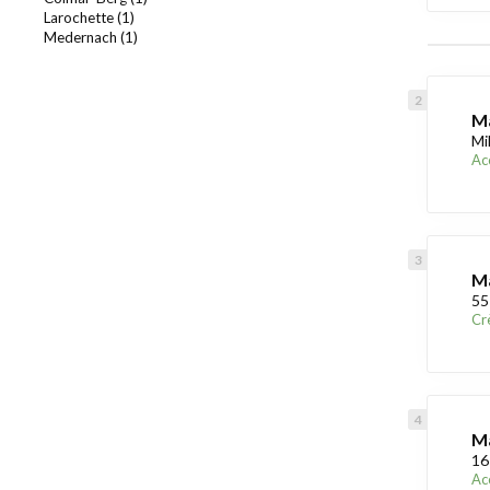
Larochette (1)
Medernach (1)
Ma
Mi
Acc
Ma
55
Cr
Ma
16
Acc