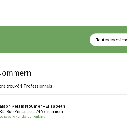
Toutes les crèch
à Nommern
ons trouvé
1
Professionnels
ison Relais Noumer - Elisabeth
-33 Rue Principale L-7465 Nommern
èche et foyer de jour enfant